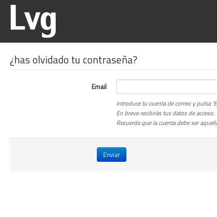
¿has olvidado tu contraseña?
Email
Introduce tu cuenta de correo y pulsa 'En
En breve recibirás tus datos de acceso.
Recuerda que la cuenta debe ser aquella
Enviar